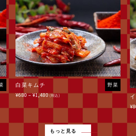
白菜キムチ
菜
野菜
価
¥
680
–
¥
1,480
(税込)
イ
格
¥
8
帯:
¥680
–
¥1,480
もっと見る