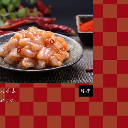
カ明太
珍味
64
(税込)