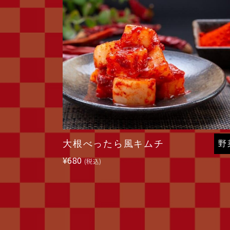
大根べったら風キムチ
野
¥
680
(税込)