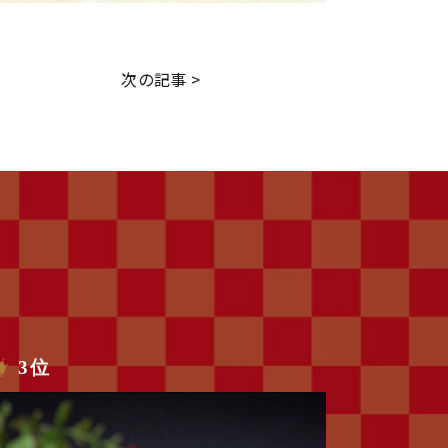
次の記事 >
3位