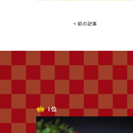
< 前の記事
1位