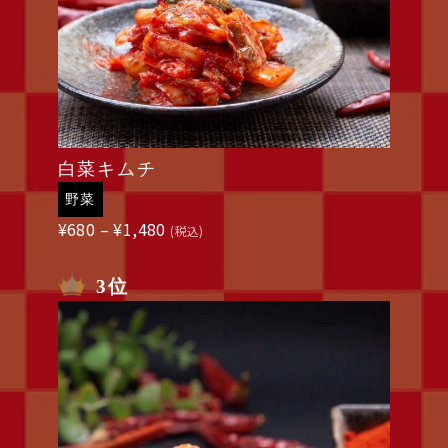
白菜キムチ
野菜
価
¥
680
–
¥
1,480
(税込)
格
帯:
3位
¥680
–
¥1,480