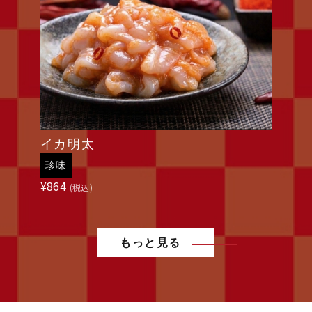
イカ明太
珍味
¥
864
(税込)
もっと見る