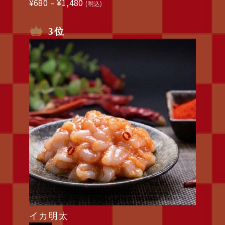
価
¥
680
–
¥
1,480
(税込)
格
帯:
3位
¥680
–
¥1,480
イカ明太