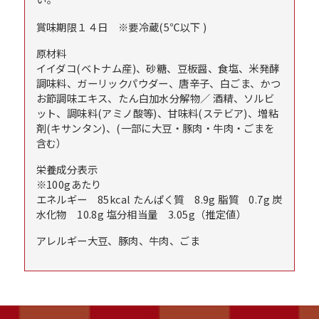
賞味期限
１４日 ※要冷蔵(5℃以下 )
原材料
イイダコ(ベトナム産)、砂糖、豆板醤、食塩、米発酵
調味料、ガーリックパウダー、唐辛子、白ごま、かつ
お節調味エキス、たん白加水分解物／ 酒精、ソルビ
ット、調味料(アミノ酸等)、甘味料(ステビア)、増粘
剤(キサンタン)、(一部に大豆・豚肉・牛肉・ごまを
含む）
栄養成分表示
※100gあたり
エネルギー 85kcal たんぱく質 8.9g 脂質 0.7g 炭
水化物 10.8g 塩分相当量 3.05g（推定値）
アレルギー
大豆、豚肉、牛肉、ごま