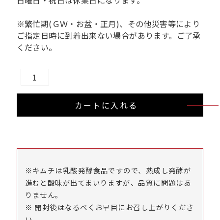
日曜日・祝日は休業日になります。
※繁忙期(ＧＷ・お盆・正月)、その他災害等により
ご指定日時に到着出来ない場合があります。ご了承
ください。
タ
コ
キ
カートに入れる
ム
チ
個
※キムチは乳酸発酵食品ですので、熟成し発酵が
進むと酸味が出てまいりますが、品質に問題はあ
りません。
※ 開封後はなるべくお早目にお召し上がりくださ
い。