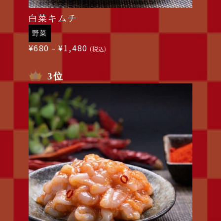
白菜キムチ
野菜
価
¥
680
–
¥
1,480
(税込)
格
帯:
3位
¥680
–
¥1,480