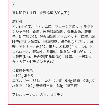
い。
賞味期限
１４日 ※要冷蔵(5℃以下 )
原材料
イカ(タイ産、ベトナム産、マレーシア産)、カラフト
シシャモ卵、食塩、米発酵調味料、還元水飴、唐辛
子、助宗鱈の卵、混合調味料／ソルビット、酒精、調
味液(アミノ酸等)、pH調整剤、着色料(パプリカ、紅
麹、アトナー、赤102、黄5)、増粘剤(キタサン)、ト
レハロース、酸味料、香辛料、酸化防止剤(V.C)、リ
ン酸塩(Na)、発色剤(亜硝酸Na)、酵素、（一部にい
か・大豆・ゼラチンを含む）
栄養成分表示
※100gあたり
エネルギー 86kcal たんぱく質 9.4g 脂質 0.8g 炭
水化物 10.2g 塩分相当量 4.3g（推定値）
アレルギー
いか、大豆、ゼラチン